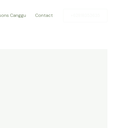
ssons Canggu
Contact
+62818353635