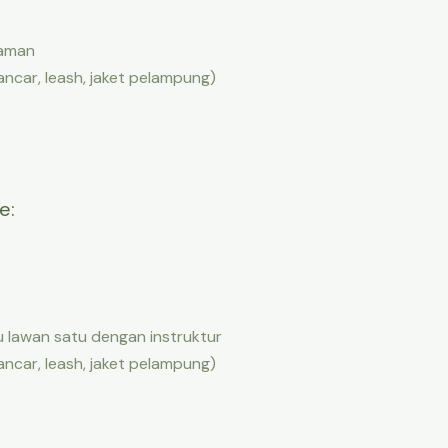
laman
ancar, leash, jaket pelampung)
e:
tu lawan satu dengan instruktur
ancar, leash, jaket pelampung)