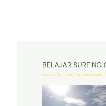
Skip
Post
to
navigation
content
BELAJAR SURFING 
Leave a Comment
/
Uncategorized
/