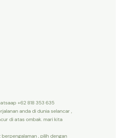
hatsaap +62 818 353 635
jalanan anda di dunia selancar ,
r di atas ombak. mari kita
g berpengalaman , pilih dengan