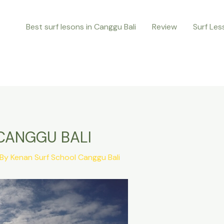
Best surf lesons in Canggu Bali
Review
Surf Le
CANGGU BALI
 By
Kenan Surf School Canggu Bali