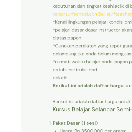
kebutuhan dan tingkat keahliaclik di 
kenansurfschool.com
Bali surfteacher
*Kenali lingkungan pelajari kondisi 
*pelajari dasar dasar instructor aka
diatas papan
*Gunakan peralatan yang tepat guna
pelampung jika anda belum menguasa
*nikmati waktu belajar anda jangan 
patuhi insrtruksi dari
pelatih ,
Berikut ini adalah daftar harga
untu
Berikut ini adalah daftar harga untuk
Kursus Belajar Selancar Semi-
Paket Dasar (1 sesi)
Harga: Rp 3500.000 per orang