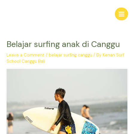
Skip
Post
Main
to
navigation
Men
content
Belajar surfing anak di Canggu
Leave a Comment
/
belajar surfing canggu
/ By
Kenan Surf
School Canggu Bali