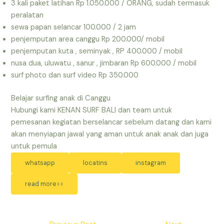
3 kali paket latihan Rp 1.050.000 / ORANG, sudah termasuk
peralatan
sewa papan selancar 100.000 / 2 jam
penjemputan area canggu Rp 200.000/ mobil
penjemputan kuta , seminyak , RP 400.000 / mobil
nusa dua, uluwatu , sanur , jimbaran Rp 600.000 / mobil
surf photo dan surf video Rp 350.000
Belajar surfing anak di Canggu
Hubungi kami KENAN SURF BALI dan team untuk
pemesanan kegiatan berselancar sebelum datang dan kami
akan menyiapan jawal yang aman untuk anak anak dan juga
untuk pemula
whatsapp
locatins
instagram
read more>>